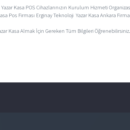
k Yazar Kasa POS Cihazlarınızın Kurulum Hizmeti Organizasy
r Kasa Pos Firması Erginay Teknoloji Yazar Kasa Ankara Firma
r Kasa Almak İçin Gereken Tüm Bilgileri Öğrenebilirsiniz.