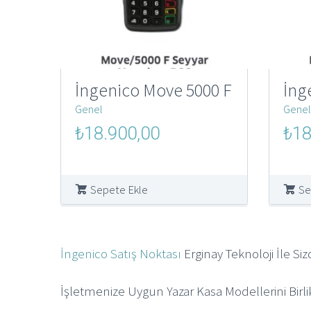
İngenico Move 5000 F
İng
Genel
Genel
Orijinal
Şu
Orijin
₺
18.900,00
₺
18
fiyat:
andaki
fiyat:
₺250.000,00.
fiyat:
₺250.
₺18.900,00.
Sepete Ekle
Se
İngenico Satış Noktası
Erginay Teknoloji İle Siz
İşletmenize Uygun Yazar Kasa Modellerini Birl