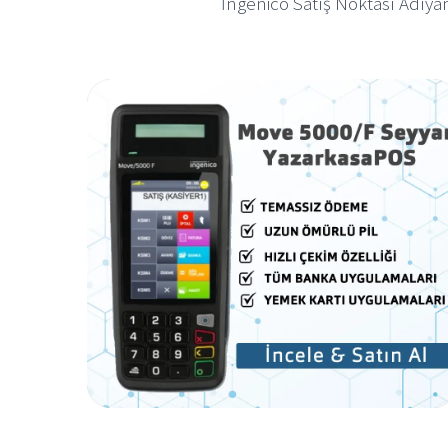
İngenico Satış Noktası Adıya