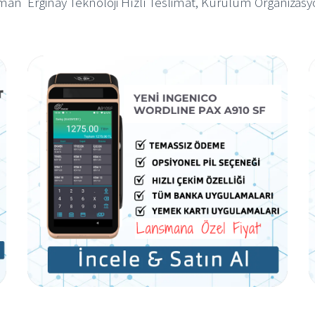
man Erginay Teknoloji Hızlı Teslimat, Kurulum Organizas