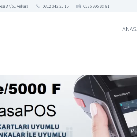
esi 87/61 Ankara
0312 342 25 15
0536 995 99 81
ANAS