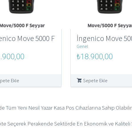
enico Move 5000 F
İngenico Move 50
Genel
al
Şu
Orijinal
Şu
.900,00
₺
18.900,00
andaki
fiyat:
andaki
000,00.
fiyat:
₺250.000,00.
fiyat:
₺18.900,00.
₺18.900,
pete Ekle
Sepete Ekle
de Tüm Yeni Nesil Yazar Kasa Pos Cihazlarına Sahip Olabilirs
ikte Seçerek Perakende Sektörde En Ekonomik ve Kaliteli S