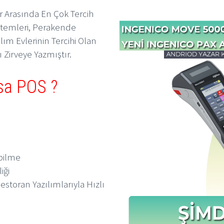
r Arasında En Çok Tercih
stemleri, Perakende
lım Evlerinin Tercihi Olan
 Zirveye Yazmıştır.
sa POS ?
bilme
iği
storan Yazılımlarıyla Hızlı