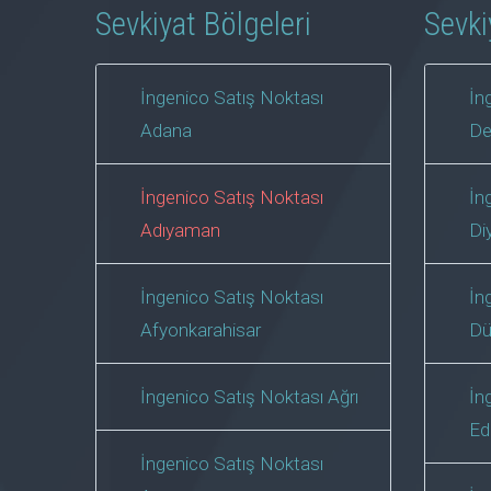
Sevkiyat Bölgeleri
Sevki
İngenico Satış Noktası
İn
Adana
De
İngenico Satış Noktası
İn
Adıyaman
Di
İngenico Satış Noktası
İn
Afyonkarahisar
Dü
İngenico Satış Noktası Ağrı
İn
Ed
İngenico Satış Noktası