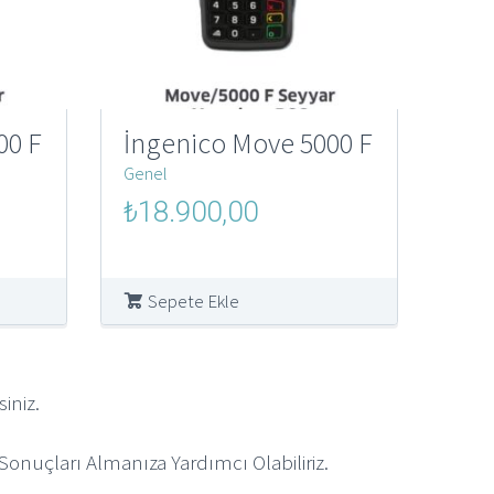
00 F
İngenico Move 5000 F
Genel
Orijinal
Şu
₺
18.900,00
fiyat:
andaki
₺250.000,00.
fiyat:
00.
₺18.900,00.
Sepete Ekle
iniz.
onuçları Almanıza Yardımcı Olabiliriz.