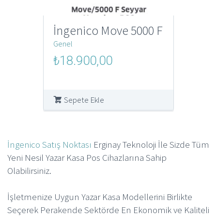
İngenico Move 5000 F
Genel
Orijinal
Şu
₺
18.900,00
fiyat:
andaki
₺250.000,00.
fiyat:
₺18.900,00.
Sepete Ekle
İngenico Satış Noktası
Erginay Teknoloji İle Sizde Tüm
Yeni Nesil Yazar Kasa Pos Cihazlarına Sahip
Olabilirsiniz.
İşletmenize Uygun Yazar Kasa Modellerini Birlikte
Seçerek Perakende Sektörde En Ekonomik ve Kaliteli