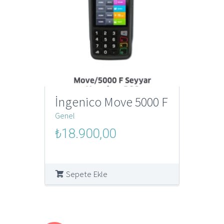
İngenico Move 5000 F
Genel
Orijinal
Şu
₺
18.900,00
fiyat:
andaki
₺250.000,00.
fiyat:
₺18.900,00.
Sepete Ekle