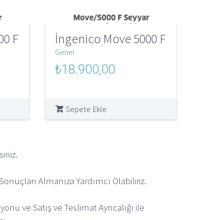
00 F
İngenico Move 5000 F
Genel
Orijinal
Şu
₺
18.900,00
fiyat:
andaki
₺250.000,00.
fiyat:
00.
₺18.900,00.
Sepete Ekle
iniz.
onuçları Almanıza Yardımcı Olabiliriz.
onu ve Satış ve Teslimat Ayrıcalığı ile