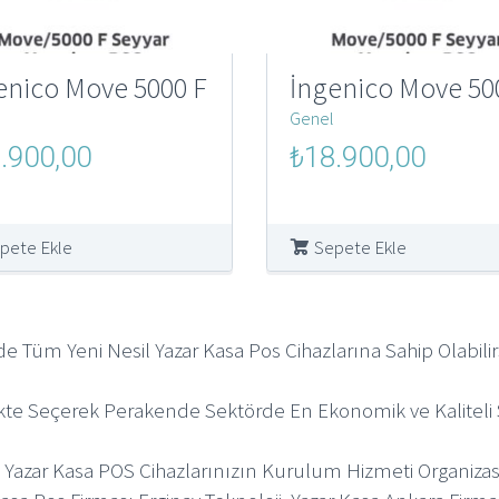
enico Move 5000 F
İngenico Move 50
Genel
al
Şu
Orijinal
Şu
.900,00
₺
18.900,00
andaki
fiyat:
andaki
000,00.
fiyat:
₺250.000,00.
fiyat:
₺18.900,00.
₺18.900,
pete Ekle
Sepete Ekle
de Tüm Yeni Nesil Yazar Kasa Pos Cihazlarına Sahip Olabilirs
ikte Seçerek Perakende Sektörde En Ekonomik ve Kaliteli S
k Yazar Kasa POS Cihazlarınızın Kurulum Hizmeti Organizasy