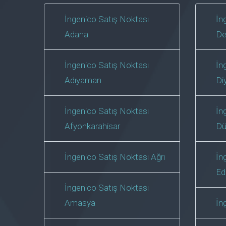
İngenico Satış Noktası
İn
Adana
De
İngenico Satış Noktası
İn
Adıyaman
Di
İngenico Satış Noktası
İn
Afyonkarahisar
Dü
İngenico Satış Noktası Ağrı
İn
Ed
İngenico Satış Noktası
Amasya
İn