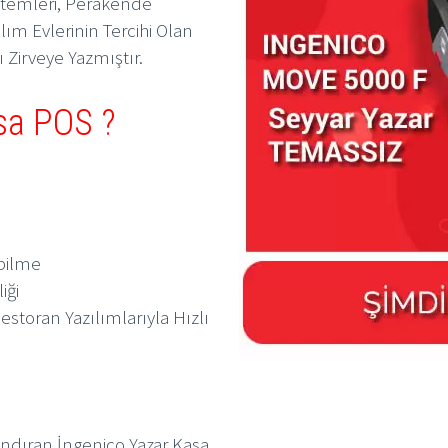
stemleri, Perakende
lım Evlerinin Tercihi Olan
 Zirveye Yazmıştır.
sa POS ?
bilme
iği
storan Yazılımlarıyla Hızlı
andıran İngenico Yazar Kasa