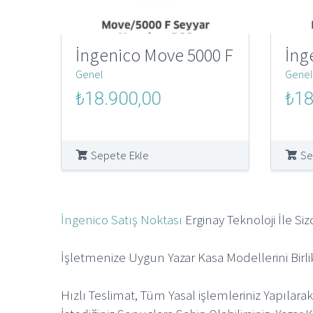
İngenico Move 5000 F
İng
Genel
Genel
Orijinal
Şu
Orijin
₺
18.900,00
₺
18
fiyat:
andaki
fiyat:
₺250.000,00.
fiyat:
₺250.
₺18.900,00.
Sepete Ekle
Se
İngenico Satış Noktası
Erginay Teknoloji İle Siz
İşletmenize Uygun Yazar Kasa Modellerini Birl
Hızlı Teslimat, Tüm Yasal işlemleriniz Yapılara