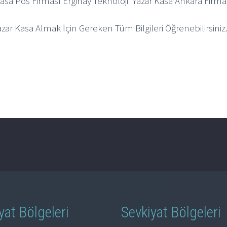
r Kasa Pos Firması Erginay Teknoloji Yazar Kasa Ankara Firma
r Kasa Almak İçin Gereken Tüm Bilgileri Öğrenebilirsiniz.
yat Bölgeleri
Sevkiyat Bölgeleri