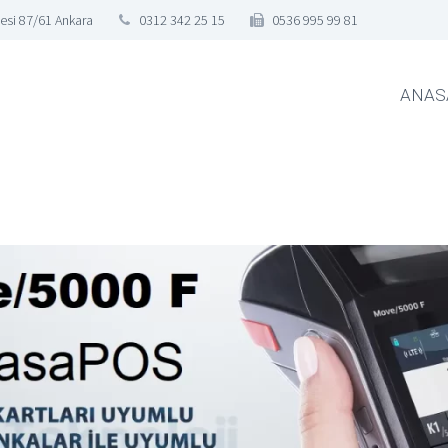
esi 87/61 Ankara
0312 342 25 15
0536 995 99 81
ANAS