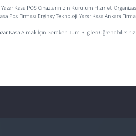
k Yazar Kasa POS Cihazlarınızın Kurulum Hizmeti Organizasy
r Kasa Pos Firması Erginay Teknoloji Yazar Kasa Ankara Firma
r Kasa Almak İçin Gereken Tüm Bilgileri Öğrenebilirsiniz.