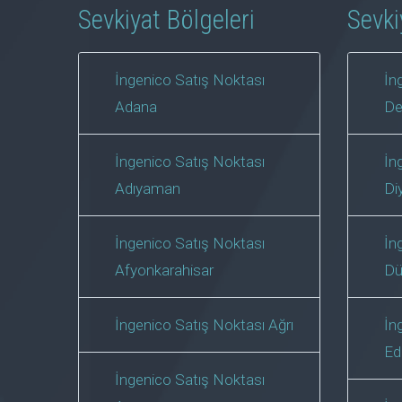
Sevkiyat Bölgeleri
Sevki
İngenico Satış Noktası
İn
Adana
De
İngenico Satış Noktası
İn
Adıyaman
Di
İngenico Satış Noktası
İn
Afyonkarahisar
Dü
İngenico Satış Noktası Ağrı
İn
Ed
İngenico Satış Noktası