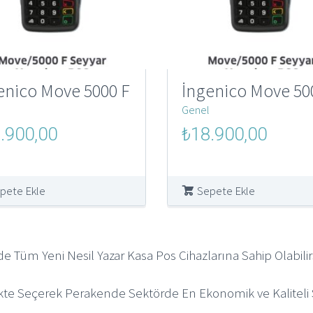
enico Move 5000 F
İngenico Move 50
Genel
al
Şu
Orijinal
Şu
.900,00
₺
18.900,00
andaki
fiyat:
andaki
000,00.
fiyat:
₺250.000,00.
fiyat:
₺18.900,00.
₺18.900,
pete Ekle
Sepete Ekle
de Tüm Yeni Nesil Yazar Kasa Pos Cihazlarına Sahip Olabilirs
ikte Seçerek Perakende Sektörde En Ekonomik ve Kaliteli S