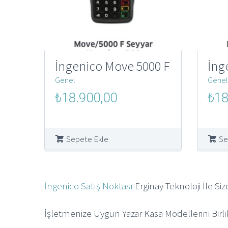
İngenico Move 5000 F
İng
Genel
Genel
Orijinal
Şu
Orijin
₺
18.900,00
₺
18
fiyat:
andaki
fiyat:
₺250.000,00.
fiyat:
₺250.
₺18.900,00.
Sepete Ekle
Se
İngenico Satış Noktası
Erginay Teknoloji İle Siz
İşletmenize Uygun Yazar Kasa Modellerini Birl