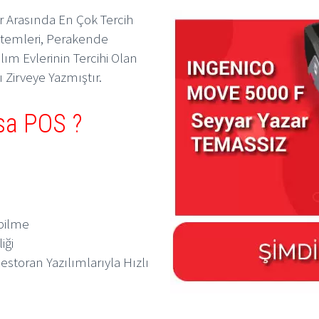
r Arasında En Çok Tercih
stemleri, Perakende
lım Evlerinin Tercihi Olan
 Zirveye Yazmıştır.
sa POS ?
bilme
iği
storan Yazılımlarıyla Hızlı