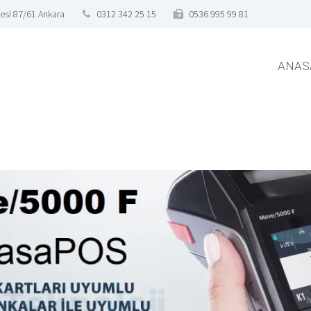
esi 87/61 Ankara
0312 342 25 15
0536 995 99 81
ANAS