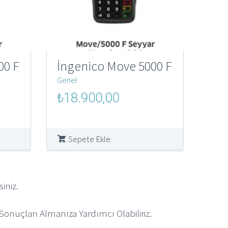
00 F
İngenico Move 5000 F
Genel
Orijinal
Şu
₺
18.900,00
fiyat:
andaki
₺250.000,00.
fiyat:
00.
₺18.900,00.
Sepete Ekle
iniz.
onuçları Almanıza Yardımcı Olabiliriz.